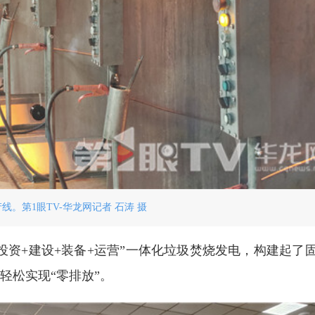
线。第1眼TV-华龙网记者 石涛 摄
投资+建设+装备+运营”一体化垃圾焚烧发电，构建起了
轻松实现“零排放”。