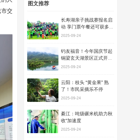
图文推荐
城市交
长寿湖亲子挑战赛报名启
动 享门票午餐还可获多项
优惠​
2025-09-24
钓友福音！今年国庆节起
铜梁玄天湖景区正式开放
休闲垂钓
2025-09-24
云阳：枝头 “黄金果” 熟
了！市民采摘乐不停
2025-09-24
綦江：吨级碾米机助力秋
收“加速度
2025-09-24