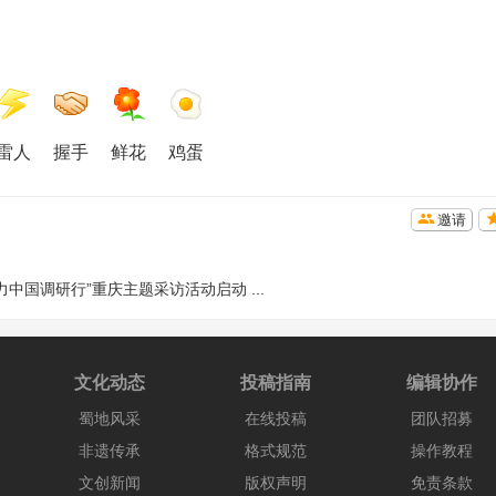
雷人
握手
鲜花
鸡蛋
邀请
力中国调研行”重庆主题采访活动启动 ...
文化动态
投稿指南
编辑协作
蜀地风采
在线投稿
团队招募
非遗传承
格式规范
操作教程
文创新闻
版权声明
免责条款