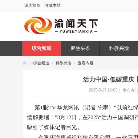
设为首页
收藏本站
综合频道
聚焦头条
科教兴渝
›
综合频道
›
科教兴渝
›
查看内容
渝
活力中国·低碳重庆
闻
天
2025-8-13 16:03
|
发布者:
下
第1眼TV-华龙网讯（记者 陈攀）“以前
缓解拥堵！”8月12日，在2025“活力中国
吸引了媒体记者目光。
在重庆海康威视科技有限公司，一款应