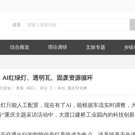
搜索
综合频道
理论调研
文旅专题
乡镇
丨AI红绿灯、透明瓦、固废资源循环
刘昊迪
|
查看:
4661
|
评论: 0
|
来自: 重庆华龙网
红绿灯只能人工配置，现在有了AI，能根据车流实时调整，
调研行”重庆主题采访活动中，大渡口建桥工业园内的科技创
用于交通出行的智能信号灯系统成为焦点。该系统基于先