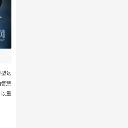
转型远
的智慧
，以重