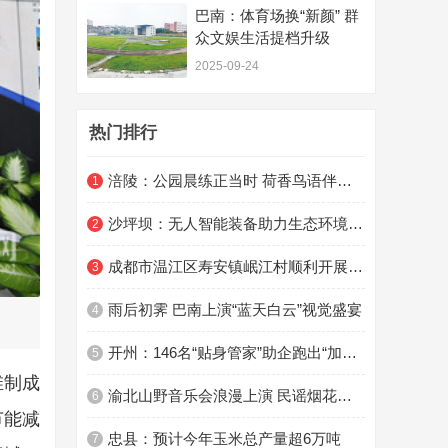
巴南：体育场换“新颜” 群
众文娱生活提档升级
2025-09-24
热门排行
涪陵：公园晨练正当时 荷香鸟语伴清凉
1
沙坪坝：无人智能装备助力生态环境监管
2
成都市温江区寿安镇岷江村顺利开展“守护童心 点亮希望” 青少年儿童心理健康主题活动 ...
3
雨后初霁 巴南上演“蓝天白云”视觉盛宴
4
开州：146名“贴身管家”助企跑出“加速度”
5
维制成
渝北山野音乐会浪漫上演 民谣烟花点亮星空之夜
6
节能减
忠县：预计今年玉米总产量超6万吨
7