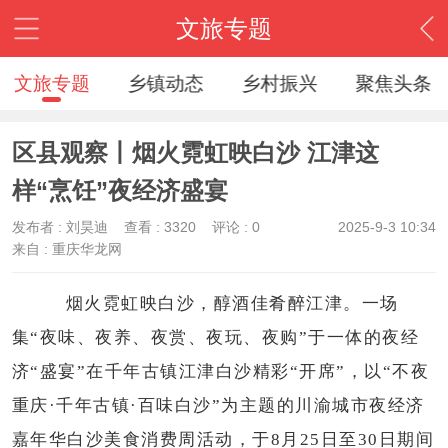
文旅专题
文旅专题
乡镇动态
乡村振兴
聚焦头条
区县观察丨烟火霓虹映白沙 江津这
样“烹饪”夜经济盛宴
发布者 :
刘昊迪
查看 :
3320
评论 : 0
2025-9-3 10:34
来自 : 重庆华龙网
烟火霓虹映白沙，醇酒佳肴醉江津。一场
集“夜味、夜养、夜赏、夜玩、夜购”于一体的夜经
济“盛宴”在千年古镇江津白沙精彩“开席”，以“不夜
重庆·千年古镇·百味白沙”为主题的川渝城市夜经济
嘉年华白沙美食消费周活动，于8月25日至30日期间