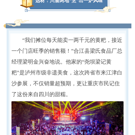
选材：川渝两地“烹”出一炉风味
“我们摊位每天能卖一两千元的黄粑，接近
一个门店旺季的销售额！”合江县梁氏食品厂总
经理梁明金兴奋地说。他家的“尧坝梁记黄
粑”是泸州市级非遗美食，这次跨省市来江津白
沙参展，不仅销量超预期，更让重庆市民记住
了这份来自四川的甜糯。