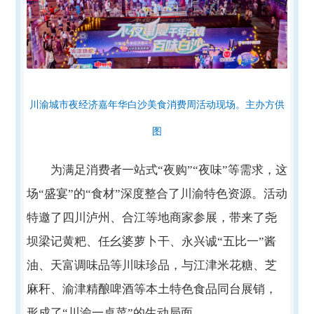
川渝城市夜经济嘉年华白沙美食消费周活动现场。主办方供
图
为满足消费者一站式“夜购”“夜味”等需求，这
场“盛宴”的“食材”深度整合了川渝特色资源。活动
特邀了四川泸州、合江等地商家参展，带来了尧
坝梁记黄粑、任幺婆萝卜干、永兴诚“五比一”酱
油、天富调味品等川味珍品，与江津米花糖、芝
麻秆、渝津精酿啤酒等本土特色食品同台展销，
形成了“川渝一桌菜”的生动局面。