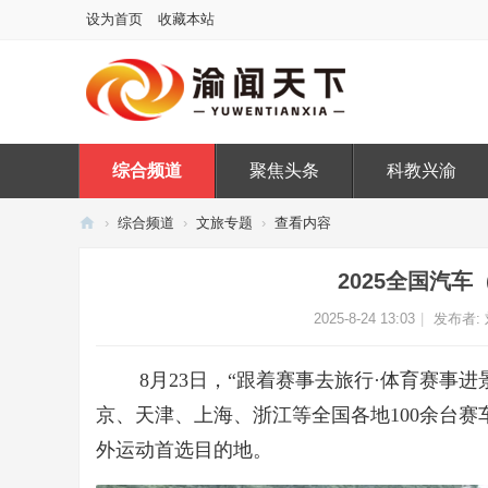
设为首页
收藏本站
综合频道
聚焦头条
科教兴渝
›
综合频道
›
文旅专题
›
查看内容
渝
2025全国汽
闻
天
2025-8-24 13:03
|
发布者:
下
8月23日，“跟着赛事去旅行·体育赛事
京、天津、上海、浙江等全国各地100余台
外运动首选目的地。