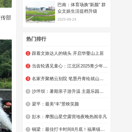
巴南：体育场换“新颜” 群
众文娱生活提档升级
宣传部
2025-09-24
热门排行
跟着文旅达人的镜头 开启华蓥山上居
1
当齿轮遇见童心：江北区2025青少年暑期科学营圆满结营
2
名家齐聚栖云别院 笔墨丹青绘就山城雅韵
3
沙坪坝：暑期亲子游升温 主题乐园成消费新引擎‌
4
梁平：最美“丰”景映笑颜
5
彭水：摩围山星空露营地夜晚热闹非凡
6
铜梁：最佳打卡时间8月底！福果镇团实村500亩高粱渐红
7