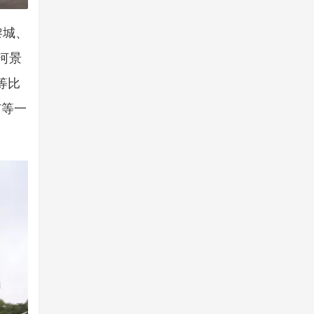
黎城、
河景
等比
市等一