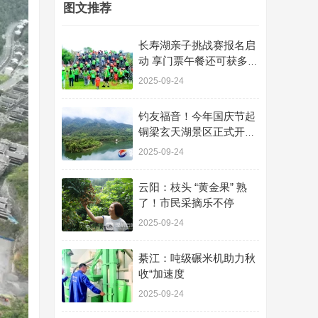
图文推荐
长寿湖亲子挑战赛报名启
动 享门票午餐还可获多项
优惠​
2025-09-24
钓友福音！今年国庆节起
铜梁玄天湖景区正式开放
休闲垂钓
2025-09-24
云阳：枝头 “黄金果” 熟
了！市民采摘乐不停
2025-09-24
綦江：吨级碾米机助力秋
收“加速度
2025-09-24