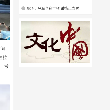
巫溪：乌脆李迎丰收 采摘正当时
8
时间、
速拉
，考