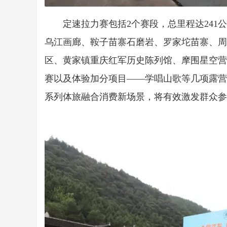
定速拉力赛包括2个赛段，总里程达241
乌江画廊、鞍子苗寨石磨岩、罗家坨苗寨、周家
区、黄家镇重庆红军历史陈列馆、摩围星空营
赛以及体验加分项目——学唱山歌等几项露营
系列体旅融合消费新场景，将有效激发群众参